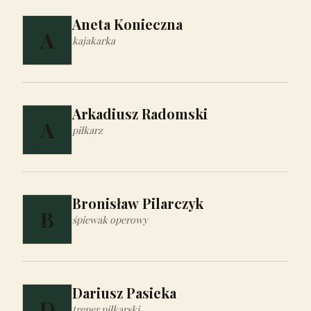
Aneta Konieczna
A
kajakarka
Arkadiusz Radomski
A
piłkarz
Bronisław Pilarczyk
B
śpiewak operowy
Dariusz Pasieka
D
trener piłkarski