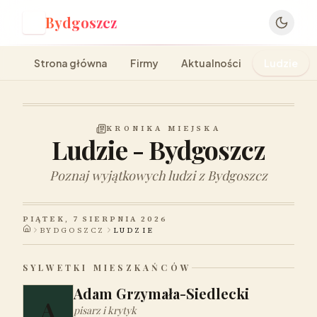
Bydgoszcz
B
Strona główna
Firmy
Aktualności
Ludzie
KRONIKA MIEJSKA
Ludzie - Bydgoszcz
Poznaj wyjątkowych ludzi z Bydgoszcz
PIĄTEK, 7 SIERPNIA 2026
BYDGOSZCZ
LUDZIE
SYLWETKI MIESZKAŃCÓW
Adam Grzymała-Siedlecki
A
pisarz i krytyk