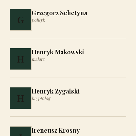
Grzegorz Schetyna
G
polityk
Henryk Makowski
H
malarz
Henryk Zygalski
H
kryptolog
Ireneusz Krosny