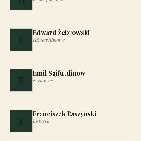
Edward Żebrowski
E
reżyser filmowy
Emil Sajfutdinow
E
żużlowiec
Franciszek Raszyński
F
historyk