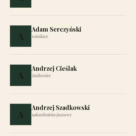
Adam Serczyński
A
wioślarz
Andrzej Cieślak
A
żużlowiec
Andrzej Szadkowski
A
saksofonista jazzowy