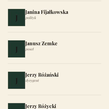
Janina Fijałkowska
J
polityk
Janusz Zemke
J
poseł
Jerzy Różański
J
dyrygent
Jerzy Różycki