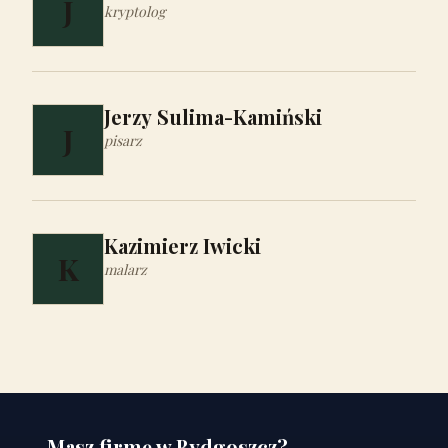
J
kryptolog
Jerzy Sulima-Kamiński
J
pisarz
Kazimierz Iwicki
K
malarz
Masz firmę w Bydgoszcz?