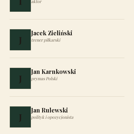
I
aktor
Jacek Zieliński
J
trener piłkarski
Jan Karnkowski
J
prymas Polski
Jan Rulewski
J
polityk i opozycjonista