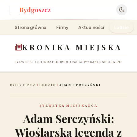
Bydgoszcz
B
Strona główna
Firmy
Aktualności
Ludzie
KRONIKA MIEJSKA
SYLWETKI I BIOGRAFIE
•
BYDGOSZCZ
•
WYDANIE SPECJALNE
BYDGOSZCZ
LUDZIE
ADAM SERCZYŃSKI
SYLWETKA MIESZKAŃCA
Adam Serczyński:
Wioślarska legenda z