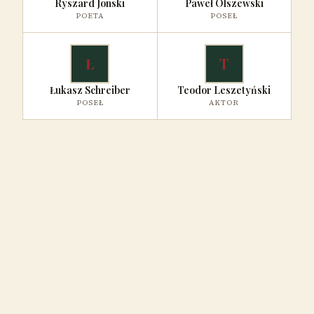
Ryszard Jonski
Paweł Olszewski
POETA
POSEŁ
Ł
T
Łukasz Schreiber
Teodor Leszetyński
POSEŁ
AKTOR