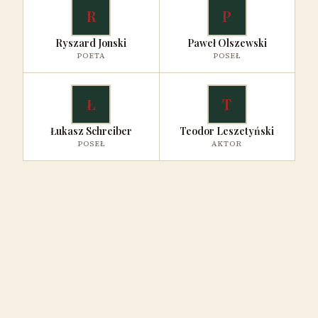
R
P
Ryszard Jonski
Paweł Olszewski
POETA
POSEŁ
Ł
T
Łukasz Schreiber
Teodor Leszetyński
POSEŁ
AKTOR