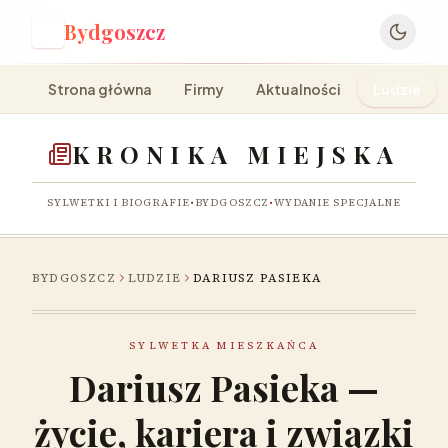
Bydgoszcz
B
Strona główna
Firmy
Aktualności
Ludzie
KRONIKA MIEJSKA
SYLWETKI I BIOGRAFIE
•
BYDGOSZCZ
•
WYDANIE SPECJALNE
BYDGOSZCZ
LUDZIE
DARIUSZ PASIEKA
SYLWETKA MIESZKAŃCA
Dariusz Pasieka —
życie, kariera i związki