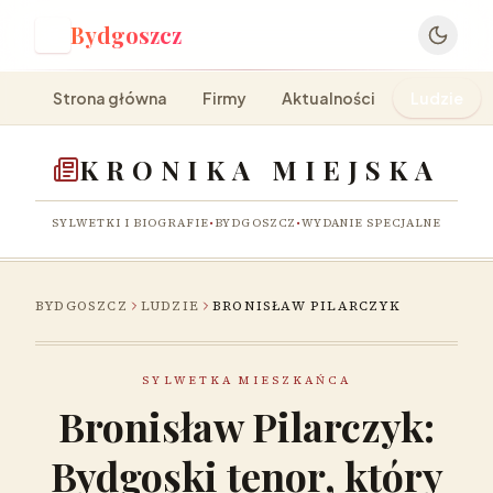
Bydgoszcz
B
Strona główna
Firmy
Aktualności
Ludzie
KRONIKA MIEJSKA
SYLWETKI I BIOGRAFIE
•
BYDGOSZCZ
•
WYDANIE SPECJALNE
BYDGOSZCZ
LUDZIE
BRONISŁAW PILARCZYK
SYLWETKA MIESZKAŃCA
Bronisław Pilarczyk:
Bydgoski tenor, który