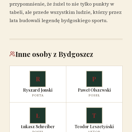
przypomnienie, że żużel to nie tylko punkty w
tabeli, ale przede wszystkim ludzie, którzy przez
lata budowali legendę bydgoskiego sportu.
Inne osoby z Bydgoszcz
R
P
Ryszard Jonski
Paweł Olszewski
POETA
POSEŁ
Ł
T
Łukasz Schreiber
Teodor Leszetyński
POSEŁ
AKTOR