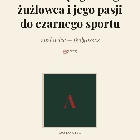
żużlowca i jego pasji
do czarnego sportu
żużlowiec — Bydgoszcz
ŻYJE
A
ŻUŻLOWIEC