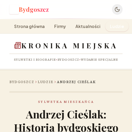
Bydgoszcz
B
Strona główna
Firmy
Aktualności
Ludzie
KRONIKA MIEJSKA
SYLWETKI I BIOGRAFIE
•
BYDGOSZCZ
•
WYDANIE SPECJALNE
BYDGOSZCZ
LUDZIE
ANDRZEJ CIEŚLAK
SYLWETKA MIESZKAŃCA
Andrzej Cieślak:
Historia bydgoskiego