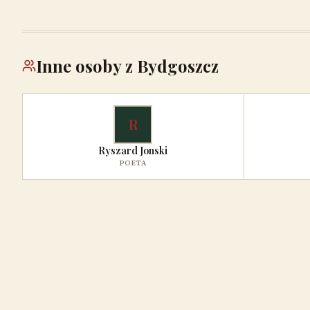
Inne osoby z Bydgoszcz
R
Ryszard Jonski
POETA