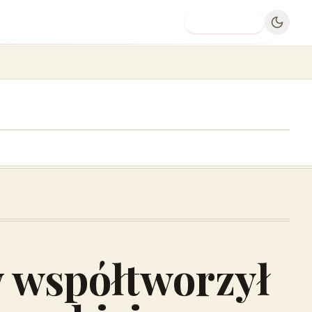
Dodaj firmę
y współtworzył