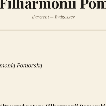
 Filharmonii Pom
dyrygent — Bydgoszcz
armonią Pomorską