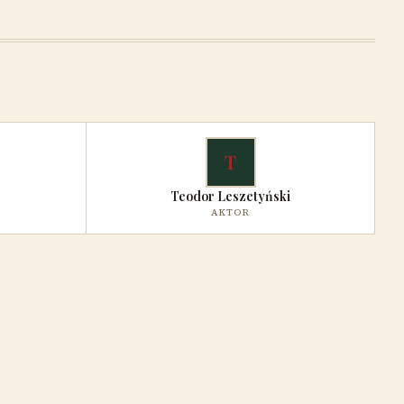
T
Teodor Leszetyński
AKTOR