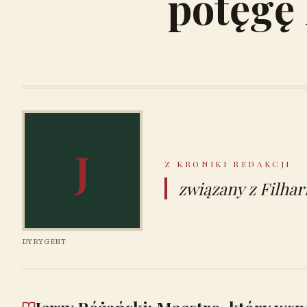
potęgę
J
Z KRONIKI REDAKCJI
związany z Filh
DYRYGENT