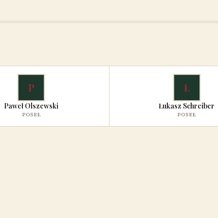
P
Ł
Paweł Olszewski
Łukasz Schreiber
POSEŁ
POSEŁ