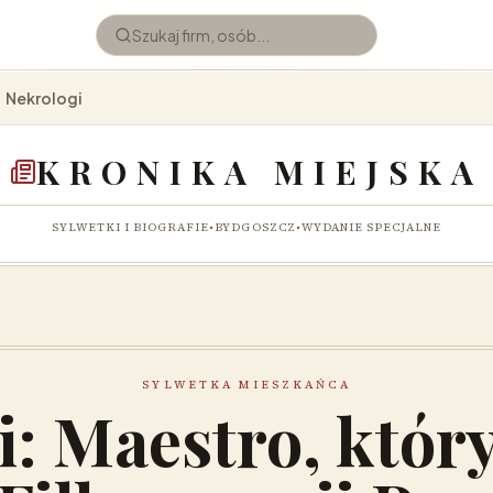
Nekrologi
KRONIKA MIEJSKA
SYLWETKI I BIOGRAFIE
•
BYDGOSZCZ
•
WYDANIE SPECJALNE
SYLWETKA MIESZKAŃCA
i: Maestro, któr