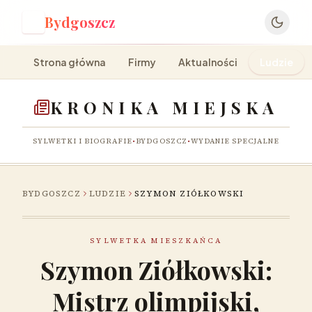
Bydgoszcz
B
Strona główna
Firmy
Aktualności
Ludzie
KRONIKA MIEJSKA
SYLWETKI I BIOGRAFIE
•
BYDGOSZCZ
•
WYDANIE SPECJALNE
BYDGOSZCZ
LUDZIE
SZYMON ZIÓŁKOWSKI
SYLWETKA MIESZKAŃCA
Szymon Ziółkowski:
Mistrz olimpijski,