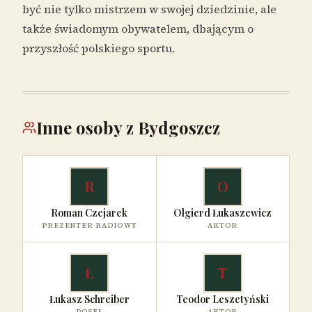
być nie tylko mistrzem w swojej dziedzinie, ale
także świadomym obywatelem, dbającym o
przyszłość polskiego sportu.
Inne osoby z Bydgoszcz
R
O
Roman Czejarek
Olgierd Łukaszewicz
PREZENTER RADIOWY
AKTOR
Ł
T
Łukasz Schreiber
Teodor Leszetyński
POSEŁ
AKTOR