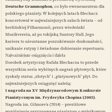
Deutsche Grammophon
, co było ewenementem dla
polskiego pianisty. W kolejnych latach Blechacz
koncertował w najważniejszych salach świata – od
berlińskiej Filharmonii, przez wiedeński
Musikverein, aż po tokijską Suntory Hall. Jego
kariera to nieustanne poszukiwanie doskonałości,
unikanie rutyny i świadome dobieranie repertuaru.
Najważniejsze osiągnięcia i dzieła
Dorobek artystyczny Rafała Blechacza to przede
wszystkim seria wybitnych nagrań płytowych, które
zyskały status „złotych” i „platynowych” płyt. Do
najważniejszych osiągnięć należą:
I nagroda na XV Międzynarodowym Konkursie
Pianistycznym im. Fryderyka Chopina (2005)
.
Nagroda im. Gilmore’a (2014) – prestiżowe
wyróżnienie przyznawane pianistom o wyjątkowym