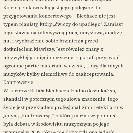
Kolejną ciekawostką jest jego podejście do
przygotowania koncertowego – Blechacz nie jest
typem pianisty, który „ćwiczy do upadłego”. Zamiast
tego stawia na intensywną pracę umysłową, analizę
nut i wyobrażenie sobie brzmienia przed
dotknięciem klawiszy. Jest również znany z
niezwykłej pamięci muzycznej – potrafi przyswoić
ogromne partie materiału w czasie, który dla innych
muzyków byłby niemożliwy do zaakceptowania.
Kontrowersje
W karierze Rafała Blechacza trudno doszukać się
skandali w potocznym tego słowa znaczeniu. Jego
życie jest przykładem profesjonalizmu i etyki pracy.
Jedyną „kontrowersją”, o której można wspomnieć,
była debata w środowisku muzycznym po jego
wygranej w 2005 roku – nie dotyczyła ona jednak