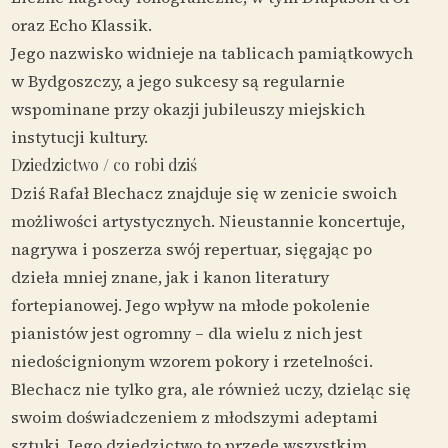
oraz Echo Klassik.
Jego nazwisko widnieje na tablicach pamiątkowych
w Bydgoszczy, a jego sukcesy są regularnie
wspominane przy okazji jubileuszy miejskich
instytucji kultury.
Dziedzictwo / co robi dziś
Dziś Rafał Blechacz znajduje się w zenicie swoich
możliwości artystycznych. Nieustannie koncertuje,
nagrywa i poszerza swój repertuar, sięgając po
dzieła mniej znane, jak i kanon literatury
fortepianowej. Jego wpływ na młode pokolenie
pianistów jest ogromny – dla wielu z nich jest
niedoścignionym wzorem pokory i rzetelności.
Blechacz nie tylko gra, ale również uczy, dzieląc się
swoim doświadczeniem z młodszymi adeptami
sztuki. Jego dziedzictwo to przede wszystkim