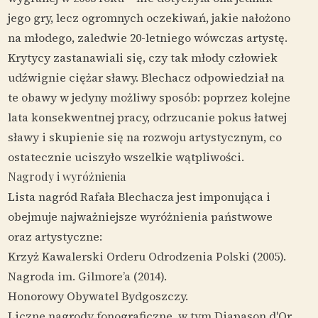
jego gry, lecz ogromnych oczekiwań, jakie nałożono
na młodego, zaledwie 20-letniego wówczas artystę.
Krytycy zastanawiali się, czy tak młody człowiek
udźwignie ciężar sławy. Blechacz odpowiedział na
te obawy w jedyny możliwy sposób: poprzez kolejne
lata konsekwentnej pracy, odrzucanie pokus łatwej
sławy i skupienie się na rozwoju artystycznym, co
ostatecznie uciszyło wszelkie wątpliwości.
Nagrody i wyróżnienia
Lista nagród Rafała Blechacza jest imponująca i
obejmuje najważniejsze wyróżnienia państwowe
oraz artystyczne:
Krzyż Kawalerski Orderu Odrodzenia Polski (2005).
Nagroda im. Gilmore’a (2014).
Honorowy Obywatel Bydgoszczy.
Liczne nagrody fonograficzne, w tym Diapason d'Or