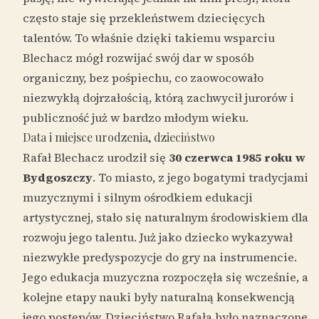
często staje się przekleństwem dziecięcych
talentów. To właśnie dzięki takiemu wsparciu
Blechacz mógł rozwijać swój dar w sposób
organiczny, bez pośpiechu, co zaowocowało
niezwykłą dojrzałością, którą zachwycił jurorów i
publiczność już w bardzo młodym wieku.
Data i miejsce urodzenia, dzieciństwo
Rafał Blechacz urodził się
30 czerwca 1985 roku w
Bydgoszczy
. To miasto, z jego bogatymi tradycjami
muzycznymi i silnym ośrodkiem edukacji
artystycznej, stało się naturalnym środowiskiem dla
rozwoju jego talentu. Już jako dziecko wykazywał
niezwykłe predyspozycje do gry na instrumencie.
Jego edukacja muzyczna rozpoczęła się wcześnie, a
kolejne etapy nauki były naturalną konsekwencją
jego postępów. Dzieciństwo Rafała było naznaczone