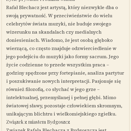
Rafał Blechacz jest artystą, który niezwykle dba o
swoją prywatność. W przeciwieństwie do wielu
celebrytów świata muzyki, nie buduje swojego
wizerunku na skandalach czy medialnych
doniesieniach. Wiadomo, że jest osobą głęboko
wierzącą, co często znajduje odzwierciedlenie w
jego podejściu do muzyki jako formy sacrum. Jego
życie codzienne to przede wszystkim praca –
godziny spędzone przy fortepianie, analiza partytur
i poszukiwanie nowych interpretacji. Pasjonuje się
również filozofią, co słychać w jego grze –
intelektualnej, przemyślanej i pełnej głębi. Mimo
światowej sławy, pozostaje człowiekiem skromnym,
unikającym blichtru i wielkomiejskiego zgiełku.
Związek z miastem Bydgoszcz
Związek Rafała Blechacza z Bydgoszczą jest