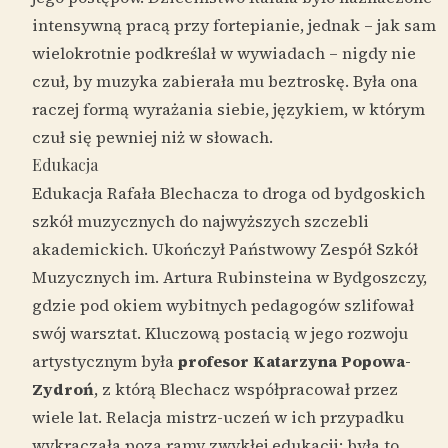
intensywną pracą przy fortepianie, jednak – jak sam
wielokrotnie podkreślał w wywiadach – nigdy nie
czuł, by muzyka zabierała mu beztroskę. Była ona
raczej formą wyrażania siebie, językiem, w którym
czuł się pewniej niż w słowach.
Edukacja
Edukacja Rafała Blechacza to droga od bydgoskich
szkół muzycznych do najwyższych szczebli
akademickich. Ukończył Państwowy Zespół Szkół
Muzycznych im. Artura Rubinsteina w Bydgoszczy,
gdzie pod okiem wybitnych pedagogów szlifował
swój warsztat. Kluczową postacią w jego rozwoju
artystycznym była
profesor Katarzyna Popowa-
Zydroń
, z którą Blechacz współpracował przez
wiele lat. Relacja mistrz-uczeń w ich przypadku
wykraczała poza ramy zwykłej edukacji; była to