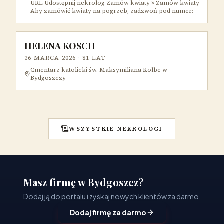
URL Udostępnij nekrolog Zamów kwiaty × Zamów kwiaty
Aby zamówić kwiaty na pogrzeb, zadzwoń pod numer:
HELENA KOSCH
26 MARCA 2026
· 81 LAT
Cmentarz katolicki św. Maksymiliana Kolbe w
Bydgoszczy
WSZYSTKIE NEKROLOGI
Masz firmę w Bydgoszcz?
Dodaj ją do portalu i zyskaj nowych klientów za darmo.
Dodaj firmę za darmo