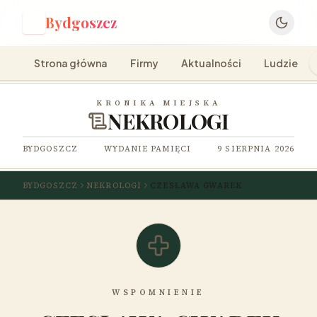
Bydgoszcz
B
Strona główna
Firmy
Aktualności
Ludzie
KRONIKA MIEJSKA
NEKROLOGI
BYDGOSZCZ
WYDANIE PAMIĘCI
9 SIERPNIA 2026
BYDGOSZCZ
NEKROLOGI
CZESŁAWA GWAREK
WSPOMNIENIE