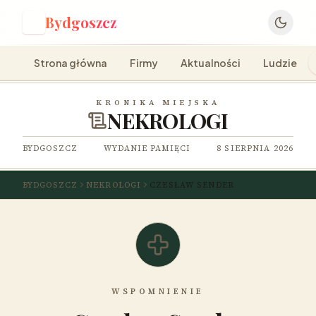
Bydgoszcz
B
Strona główna
Firmy
Aktualności
Ludzie
KRONIKA MIEJSKA
NEKROLOGI
BYDGOSZCZ
WYDANIE PAMIĘCI
8 SIERPNIA 2026
BYDGOSZCZ
NEKROLOGI
CZESŁAW SENDER
WSPOMNIENIE