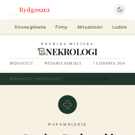
Bydgoszcz
B
Strona główna
Firmy
Aktualności
Ludzie
KRONIKA MIEJSKA
NEKROLOGI
BYDGOSZCZ
WYDANIE PAMIĘCI
7 SIERPNIA 2026
BYDGOSZCZ
NEKROLOGI
CZESŁAW RUTKOWSKI
WSPOMNIENIE