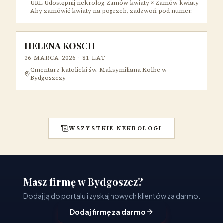
URL Udostępnij nekrolog Zamów kwiaty × Zamów kwiaty
Aby zamówić kwiaty na pogrzeb, zadzwoń pod numer:
HELENA KOSCH
26 MARCA 2026
· 81 LAT
Cmentarz katolicki św. Maksymiliana Kolbe w
Bydgoszczy
WSZYSTKIE NEKROLOGI
Masz firmę w Bydgoszcz?
Dodaj ją do portalu i zyskaj nowych klientów za darmo.
Dodaj firmę za darmo