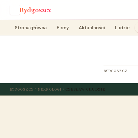
Bydgoszcz
B
Strona główna
Firmy
Aktualności
Ludzie
BYDGOSZCZ
BYDGOSZCZ
NEKROLOGI
CZESŁAW CHUDZIK