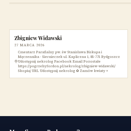
Zbigniew Widawski
27 MARCA 2026
Cmentarz Parafialny pw. św Stanisława Biskupa i
Męczennika - Siernieczek ul. Kapliczna 1, 85-775 Bydgoszcz
Udostępnij nekrolog Facebook Email Pozostałe
https://pogrzebyfordon.pl/nekrolog/zbigniew-widawski/
Skopiuj URL Udostępnij nekrolog ✿ Zamów kwiaty ×