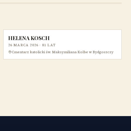
HELENA KOSCH
26 MARCA 2026
· 81 LAT
Cmentarz katolicki św. Maksymiliana Kolbe w Bydgoszczy