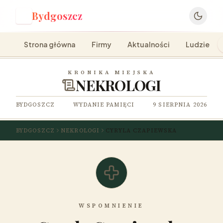
Bydgoszcz
B
Strona główna
Firmy
Aktualności
Ludzie
KRONIKA MIEJSKA
NEKROLOGI
BYDGOSZCZ
WYDANIE PAMIĘCI
9 SIERPNIA 2026
BYDGOSZCZ
NEKROLOGI
CYRYLA CZAPIEWSKA
WSPOMNIENIE