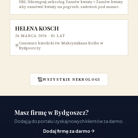
URL Udostępnij nekrolog Zamów kwiaty × Zamów kwiaty
Aby zamówić kwiaty na pogrzeb, zadzwoń pod numer:
HELENA KOSCH
26 MARCA 2026
· 81 LAT
Cmentarz katolicki św. Maksymiliana Kolbe w
Bydgoszczy
WSZYSTKIE NEKROLOGI
Masz firmę w Bydgoszcz?
Dodaj ją do portalu i zyskaj nowych klientów za darmo.
Dodaj firmę za darmo