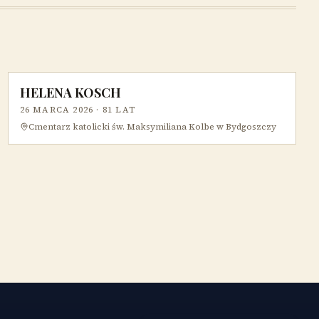
HELENA KOSCH
26 MARCA 2026
· 81 LAT
Cmentarz katolicki św. Maksymiliana Kolbe w Bydgoszczy