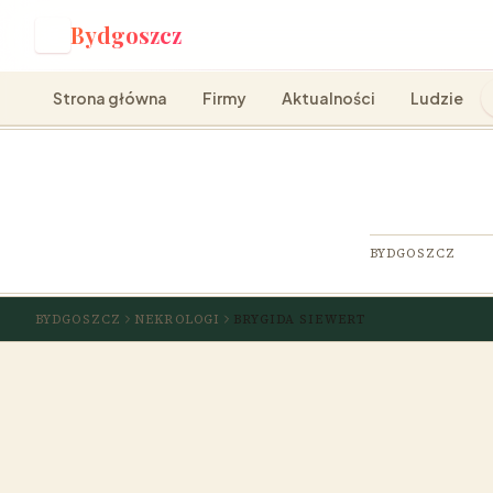
Bydgoszcz
B
Strona główna
Firmy
Aktualności
Ludzie
BYDGOSZCZ
BYDGOSZCZ
NEKROLOGI
BRYGIDA SIEWERT