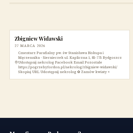
Zbigniew Widawski
27 MARCA 2026
Cmentarz Parafialny pw. św Stanisława Biskupa i
Męczennika - Siernieczek ul. Kapliczna 1, 85-775 Bydgoszcz
Udostępnij nekrolog Facebook Email Pozostałe
https://pogrzebyfordon.pl/nekrolog/zbigniew-widawski/
Skopiuj URL Udostępnij nekrolog ✿ Zamów kwiaty ×