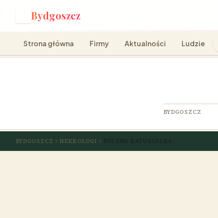
Bydgoszcz
B
Strona główna
Firmy
Aktualności
Ludzie
BYDGOSZCZ
BYDGOSZCZ
NEKROLOGI
BOŻENA RATUSIŃSKA