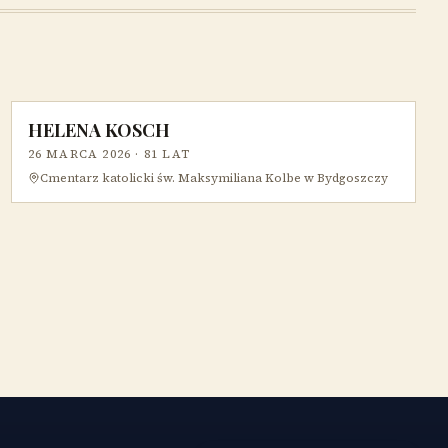
HELENA KOSCH
26 MARCA 2026
· 81 LAT
Cmentarz katolicki św. Maksymiliana Kolbe w Bydgoszczy