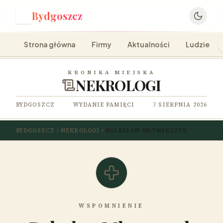
Bydgoszcz
B
Strona główna
Firmy
Aktualności
Ludzie
KRONIKA MIEJSKA
NEKROLOGI
BYDGOSZCZ
WYDANIE PAMIĘCI
7 SIERPNIA 2026
BYDGOSZCZ
NEKROLOGI
BOLESŁAW MŁYNARCZYK
WSPOMNIENIE