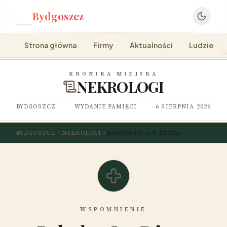
Bydgoszcz
B
Strona główna
Firmy
Aktualności
Ludzie
KRONIKA MIEJSKA
NEKROLOGI
BYDGOSZCZ
WYDANIE PAMIĘCI
6 SIERPNIA 2026
BYDGOSZCZ
NEKROLOGI
BOLESŁAW JAN DŻYGA
WSPOMNIENIE