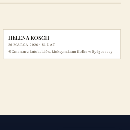
HELENA KOSCH
26 MARCA 2026
· 81 LAT
Cmentarz katolicki św. Maksymiliana Kolbe w Bydgoszczy