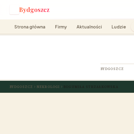
Bydgoszcz
B
Strona główna
Firmy
Aktualności
Ludzie
BYDGOSZCZ
BYDGOSZCZ
NEKROLOGI
BOGUMIŁA STRZAŁKOWSKA