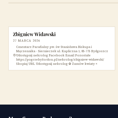
Zbigniew Widawski
27 MARCA 2026
Cmentarz Parafialny pw. św Stanisława Biskupa i
Męczennika - Siernieczek ul. Kapliczna 1, 85-775 Bydgoszcz
Udostępnij nekrolog Facebook Email Pozostałe
https://pogrzebyfordon.pl/nekrolog/zbigniew-widawski/
Skopiuj URL Udostępnij nekrolog ✿ Zamów kwiaty ×