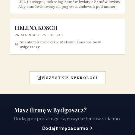
URL Udostępnij nekrolog Zamów kwiaty × Zamów kwiaty
Aby zamówić kwiaty na pogrzeb, zadzwoń pod numer:
HELENA KOSCH
26 MARCA 2026
· 81 LAT
Cmentarz katolicki św. Maksymiliana Kolbe w
Bydgoszczy
WSZYSTKIE NEKROLOGI
Masz firmę w Bydgoszcz?
Dodaj ją do portalu i zyskaj nowych klientów za darmo.
Dodaj firmę za darmo