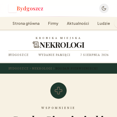
Bydgoszcz
B
Strona główna
Firmy
Aktualności
Ludzie
KRONIKA MIEJSKA
NEKROLOGI
BYDGOSZCZ
WYDANIE PAMIĘCI
7 SIERPNIA 2026
BYDGOSZCZ
NEKROLOGI
BOGDAN PIERWIENIECKI
WSPOMNIENIE