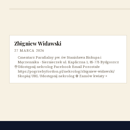
Zbigniew Widawski
27 MARCA 2026
Cmentarz Parafialny pw. św Stanisława Biskupa i
Męczennika - Siernieczek ul. Kapliczna 1, 85-775 Bydgoszcz
Udostępnij nekrolog Facebook Email Pozostałe
https://pogrzebyfordon.pl/nekrolog/zbigniew-widawski/
Skopiuj URL Udostępnij nekrolog ✿ Zamów kwiaty ×