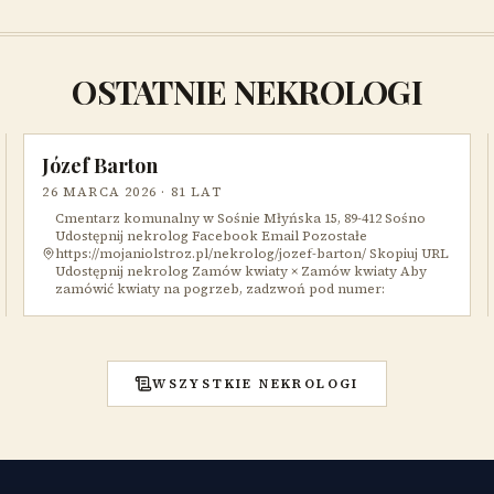
OSTATNIE NEKROLOGI
Józef Barton
26 MARCA 2026
· 81 LAT
Cmentarz komunalny w Sośnie Młyńska 15, 89-412 Sośno
Udostępnij nekrolog Facebook Email Pozostałe
https://mojaniolstroz.pl/nekrolog/jozef-barton/ Skopiuj URL
Udostępnij nekrolog Zamów kwiaty × Zamów kwiaty Aby
zamówić kwiaty na pogrzeb, zadzwoń pod numer:
WSZYSTKIE NEKROLOGI