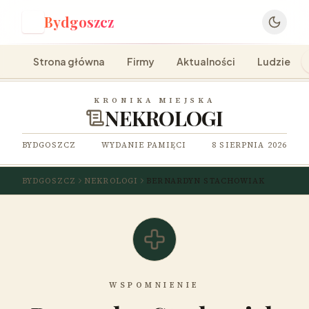
Bydgoszcz
B
Strona główna
Firmy
Aktualności
Ludzie
KRONIKA MIEJSKA
NEKROLOGI
BYDGOSZCZ
WYDANIE PAMIĘCI
8 SIERPNIA 2026
BYDGOSZCZ
NEKROLOGI
BERNARDYN STACHOWIAK
WSPOMNIENIE