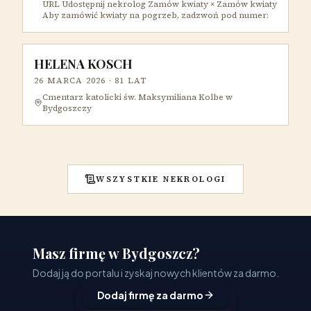
URL Udostępnij nekrolog Zamów kwiaty × Zamów kwiaty
Aby zamówić kwiaty na pogrzeb, zadzwoń pod numer:
HELENA KOSCH
26 MARCA 2026
· 81 LAT
Cmentarz katolicki św. Maksymiliana Kolbe w
Bydgoszczy
WSZYSTKIE NEKROLOGI
Masz firmę w Bydgoszcz?
Dodaj ją do portalu i zyskaj nowych klientów za darmo.
Dodaj firmę za darmo