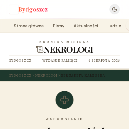
Bydgoszcz
B
Strona główna
Firmy
Aktualności
Ludzie
KRONIKA MIEJSKA
NEKROLOGI
BYDGOSZCZ
WYDANIE PAMIĘCI
6 SIERPNIA 2026
BYDGOSZCZ
NEKROLOGI
BERNADETA KAMIŃSKA
WSPOMNIENIE