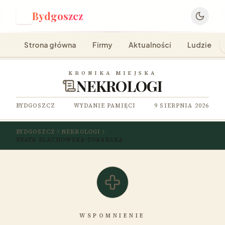
Bydgoszcz
B
Strona główna
Firmy
Aktualności
Ludzie
KRONIKA MIEJSKA
NEKROLOGI
BYDGOSZCZ
WYDANIE PAMIĘCI
9 SIERPNIA 2026
BYDGOSZCZ
NEKROLOGI
BEATA BLACHOWSKA-TOKARSKA
WSPOMNIENIE