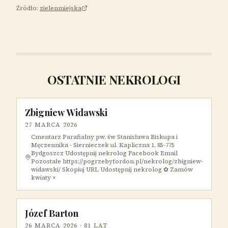
Źródło:
zielenmiejska
OSTATNIE NEKROLOGI
Zbigniew Widawski
27 MARCA 2026
Cmentarz Parafialny pw. św Stanisława Biskupa i
Męczennika - Siernieczek ul. Kapliczna 1, 85-775
Bydgoszcz Udostępnij nekrolog Facebook Email
Pozostałe https://pogrzebyfordon.pl/nekrolog/zbigniew-
widawski/ Skopiuj URL Udostępnij nekrolog ✿ Zamów
kwiaty ×
Józef Barton
26 MARCA 2026
· 81 LAT