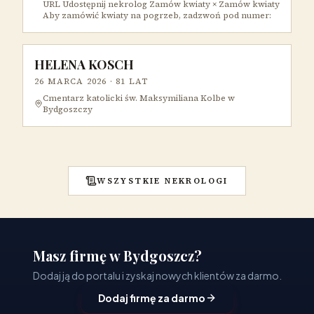
URL Udostępnij nekrolog Zamów kwiaty × Zamów kwiaty
Aby zamówić kwiaty na pogrzeb, zadzwoń pod numer:
HELENA KOSCH
26 MARCA 2026
· 81 LAT
Cmentarz katolicki św. Maksymiliana Kolbe w
Bydgoszczy
WSZYSTKIE NEKROLOGI
Masz firmę w Bydgoszcz?
Dodaj ją do portalu i zyskaj nowych klientów za darmo.
Dodaj firmę za darmo