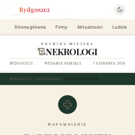
Bydgoszcz
B
Strona główna
Firmy
Aktualności
Ludzie
KRONIKA MIEJSKA
NEKROLOGI
BYDGOSZCZ
WYDANIE PAMIĘCI
7 SIERPNIA 2026
BYDGOSZCZ
NEKROLOGI
BARTOSZ MISIEK
WSPOMNIENIE