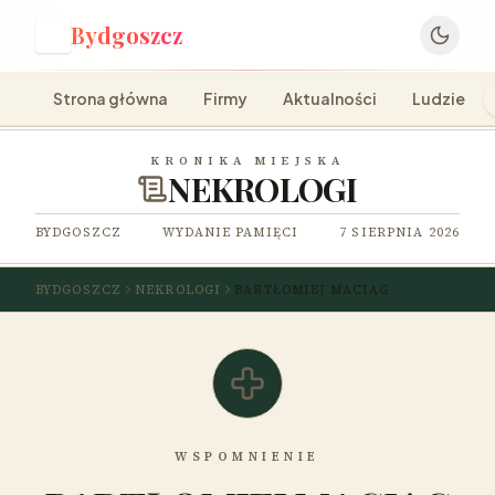
Bydgoszcz
B
Strona główna
Firmy
Aktualności
Ludzie
KRONIKA MIEJSKA
NEKROLOGI
BYDGOSZCZ
WYDANIE PAMIĘCI
7 SIERPNIA 2026
BYDGOSZCZ
NEKROLOGI
BARTŁOMIEJ MACIĄG
WSPOMNIENIE