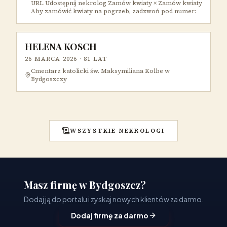
URL Udostępnij nekrolog Zamów kwiaty × Zamów kwiaty
Aby zamówić kwiaty na pogrzeb, zadzwoń pod numer:
HELENA KOSCH
26 MARCA 2026
· 81 LAT
Cmentarz katolicki św. Maksymiliana Kolbe w
Bydgoszczy
WSZYSTKIE NEKROLOGI
Masz firmę w Bydgoszcz?
Dodaj ją do portalu i zyskaj nowych klientów za darmo.
Dodaj firmę za darmo