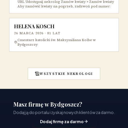
URL Udostępnij nekrolog Zamów kwiaty × Zamów kwiaty
Aby zamówić kwiaty na pogrzeb, zadzwoń pod numer:
HELENA KOSCH
26 MARCA 2026
· 81 LAT
Cmentarz katolicki św. Maksymiliana Kolbe w
Bydgoszczy
WSZYSTKIE NEKROLOGI
Masz firmę w Bydgoszcz?
Dodaj ją do portalu i zyskaj nowych klientów za darmo.
Dodaj firmę za darmo