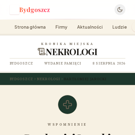
Bydgoszcz
B
Strona główna
Firmy
Aktualności
Ludzie
KRONIKA MIEJSKA
NEKROLOGI
BYDGOSZCZ
WYDANIE PAMIĘCI
8 SIERPNIA 2026
BYDGOSZCZ
NEKROLOGI
BARTŁOMIEJ JAROCKI
WSPOMNIENIE