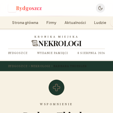
Bydgoszcz
B
Strona główna
Firmy
Aktualności
Ludzie
KRONIKA MIEJSKA
NEKROLOGI
BYDGOSZCZ
WYDANIE PAMIĘCI
8 SIERPNIA 2026
BYDGOSZCZ
NEKROLOGI
BARBARA THIESLER
WSPOMNIENIE