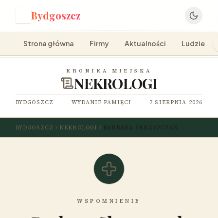
Bydgoszcz
B
Strona główna
Firmy
Aktualności
Ludzie
KRONIKA MIEJSKA
NEKROLOGI
BYDGOSZCZ
WYDANIE PAMIĘCI
7 SIERPNIA 2026
BYDGOSZCZ
NEKROLOGI
BARBARA SKRZYPCZAK
WSPOMNIENIE