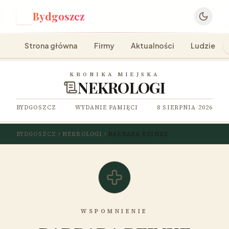
Bydgoszcz
B
Strona główna
Firmy
Aktualności
Ludzie
KRONIKA MIEJSKA
NEKROLOGI
BYDGOSZCZ
WYDANIE PAMIĘCI
8 SIERPNIA 2026
BYDGOSZCZ
NEKROLOGI
BARBARA REINKE
WSPOMNIENIE