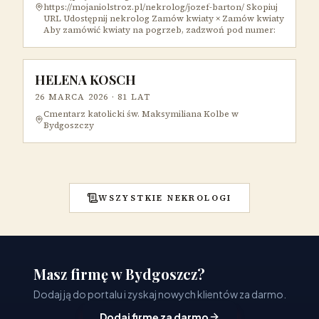
https://mojaniolstroz.pl/nekrolog/jozef-barton/ Skopiuj
URL Udostępnij nekrolog Zamów kwiaty × Zamów kwiaty
Aby zamówić kwiaty na pogrzeb, zadzwoń pod numer:
HELENA KOSCH
26 MARCA 2026
· 81 LAT
Cmentarz katolicki św. Maksymiliana Kolbe w
Bydgoszczy
WSZYSTKIE NEKROLOGI
Masz firmę w Bydgoszcz?
Dodaj ją do portalu i zyskaj nowych klientów za darmo.
Dodaj firmę za darmo