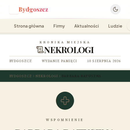
Bydgoszcz
B
Strona główna
Firmy
Aktualności
Ludzie
KRONIKA MIEJSKA
NEKROLOGI
BYDGOSZCZ
WYDANIE PAMIĘCI
10 SIERPNIA 2026
BYDGOSZCZ
NEKROLOGI
BARBARA RATUSZNA
WSPOMNIENIE