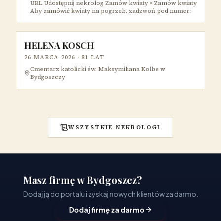
URL Udostępnij nekrolog Zamów kwiaty × Zamów kwiaty
Aby zamówić kwiaty na pogrzeb, zadzwoń pod numer:
HELENA KOSCH
26 MARCA 2026
· 81 LAT
Cmentarz katolicki św. Maksymiliana Kolbe w
Bydgoszczy
WSZYSTKIE NEKROLOGI
Masz firmę w Bydgoszcz?
Dodaj ją do portalu i zyskaj nowych klientów za darmo.
Dodaj firmę za darmo