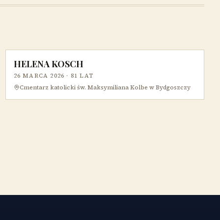
HELENA KOSCH
26 MARCA 2026
· 81 LAT
Cmentarz katolicki św. Maksymiliana Kolbe w Bydgoszczy