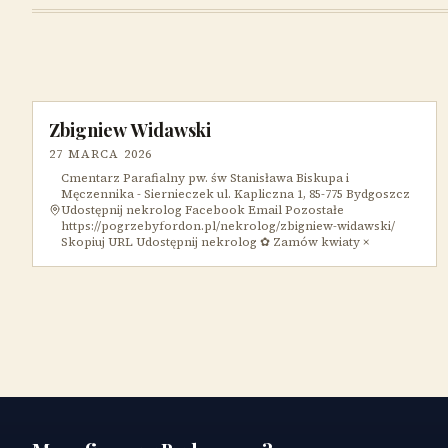
Zbigniew Widawski
27 MARCA 2026
Cmentarz Parafialny pw. św Stanisława Biskupa i
Męczennika - Siernieczek ul. Kapliczna 1, 85-775 Bydgoszcz
Udostępnij nekrolog Facebook Email Pozostałe
https://pogrzebyfordon.pl/nekrolog/zbigniew-widawski/
Skopiuj URL Udostępnij nekrolog ✿ Zamów kwiaty ×