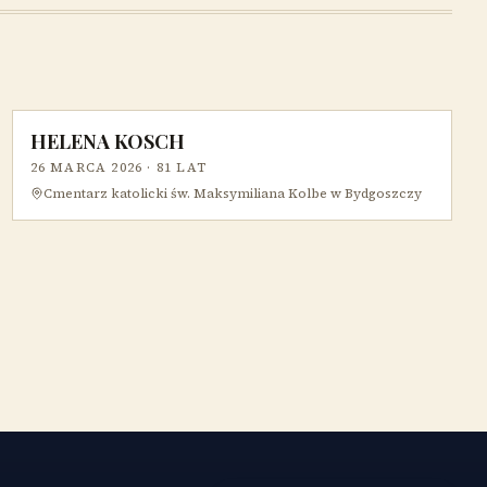
HELENA KOSCH
26 MARCA 2026
· 81 LAT
Cmentarz katolicki św. Maksymiliana Kolbe w Bydgoszczy