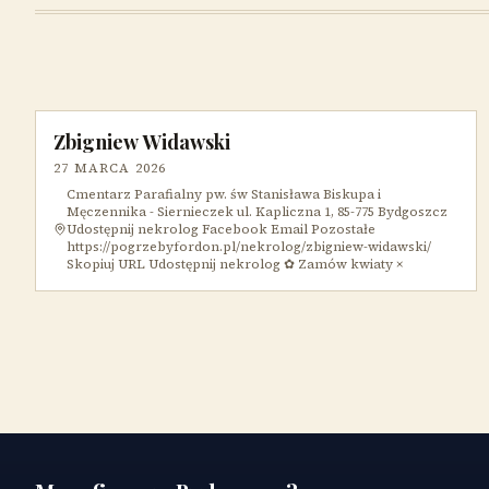
Zbigniew Widawski
27 MARCA 2026
Cmentarz Parafialny pw. św Stanisława Biskupa i
Męczennika - Siernieczek ul. Kapliczna 1, 85-775 Bydgoszcz
Udostępnij nekrolog Facebook Email Pozostałe
https://pogrzebyfordon.pl/nekrolog/zbigniew-widawski/
Skopiuj URL Udostępnij nekrolog ✿ Zamów kwiaty ×