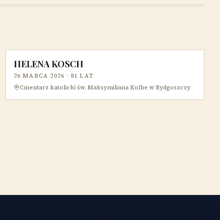
HELENA KOSCH
26 MARCA 2026
· 81 LAT
Cmentarz katolicki św. Maksymiliana Kolbe w Bydgoszczy