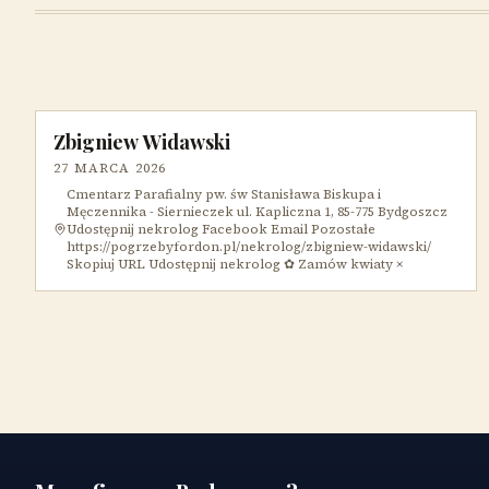
Zbigniew Widawski
27 MARCA 2026
Cmentarz Parafialny pw. św Stanisława Biskupa i
Męczennika - Siernieczek ul. Kapliczna 1, 85-775 Bydgoszcz
Udostępnij nekrolog Facebook Email Pozostałe
https://pogrzebyfordon.pl/nekrolog/zbigniew-widawski/
Skopiuj URL Udostępnij nekrolog ✿ Zamów kwiaty ×