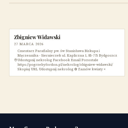
Zbigniew Widawski
27 MARCA 2026
Cmentarz Parafialny pw. św Stanisława Biskupa i
Męczennika - Siernieczek ul. Kapliczna 1, 85-775 Bydgoszcz
Udostępnij nekrolog Facebook Email Pozostałe
https://pogrzebyfordon.pl/nekrolog/zbigniew-widawski/
Skopiuj URL Udostępnij nekrolog ✿ Zamów kwiaty ×