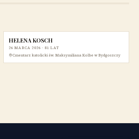
HELENA KOSCH
26 MARCA 2026
· 81 LAT
Cmentarz katolicki św. Maksymiliana Kolbe w Bydgoszczy