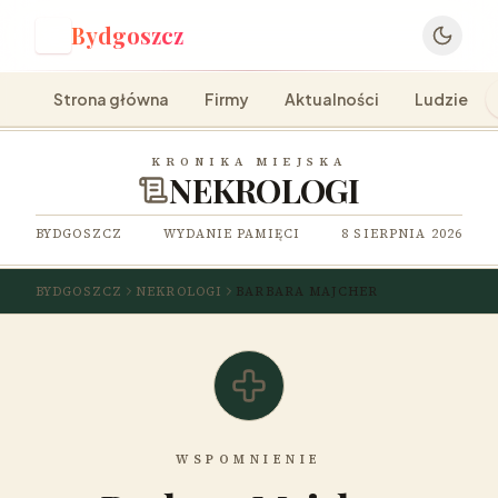
Bydgoszcz
B
Strona główna
Firmy
Aktualności
Ludzie
KRONIKA MIEJSKA
NEKROLOGI
BYDGOSZCZ
WYDANIE PAMIĘCI
8 SIERPNIA 2026
BYDGOSZCZ
NEKROLOGI
BARBARA MAJCHER
WSPOMNIENIE