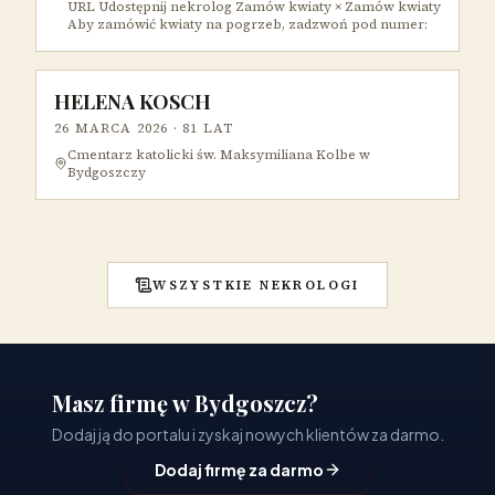
URL Udostępnij nekrolog Zamów kwiaty × Zamów kwiaty
Aby zamówić kwiaty na pogrzeb, zadzwoń pod numer:
HELENA KOSCH
26 MARCA 2026
· 81 LAT
Cmentarz katolicki św. Maksymiliana Kolbe w
Bydgoszczy
WSZYSTKIE NEKROLOGI
Masz firmę w Bydgoszcz?
Dodaj ją do portalu i zyskaj nowych klientów za darmo.
Dodaj firmę za darmo