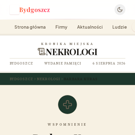
Bydgoszcz
B
Strona główna
Firmy
Aktualności
Ludzie
KRONIKA MIEJSKA
NEKROLOGI
BYDGOSZCZ
WYDANIE PAMIĘCI
6 SIERPNIA 2026
BYDGOSZCZ
NEKROLOGI
BARBARA KURAS
WSPOMNIENIE