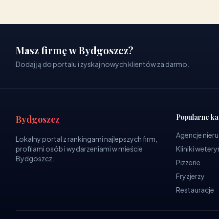
Masz firmę w Bydgoszcz?
Dodaj ją do portalu i zyskaj nowych klientów za darmo.
Popularne ka
Bydgoszcz
Agencje nier
Lokalny portal z rankingami najlepszych firm,
profilami osób i wydarzeniami w mieście
Kliniki weter
Bydgoszcz.
Pizzerie
Fryzjerzy
Restauracje