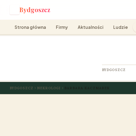
Bydgoszcz
B
Strona główna
Firmy
Aktualności
Ludzie
BYDGOSZCZ
BYDGOSZCZ
NEKROLOGI
BARBARA KACZMAREK