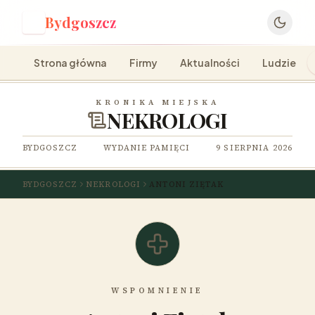
Bydgoszcz
B
Strona główna
Firmy
Aktualności
Ludzie
KRONIKA MIEJSKA
NEKROLOGI
BYDGOSZCZ
WYDANIE PAMIĘCI
9 SIERPNIA 2026
BYDGOSZCZ
NEKROLOGI
ANTONI ZIĘTAK
WSPOMNIENIE