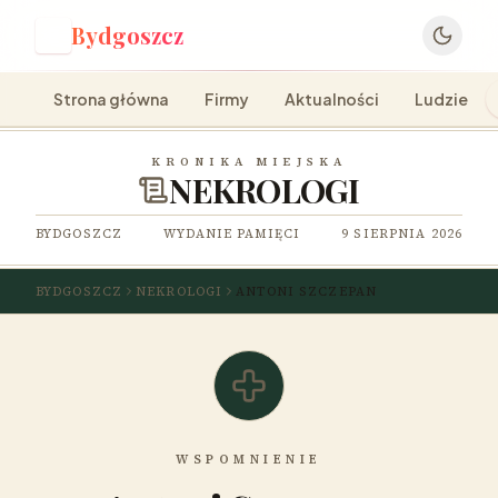
Bydgoszcz
B
Strona główna
Firmy
Aktualności
Ludzie
KRONIKA MIEJSKA
NEKROLOGI
BYDGOSZCZ
WYDANIE PAMIĘCI
9 SIERPNIA 2026
BYDGOSZCZ
NEKROLOGI
ANTONI SZCZEPAN
WSPOMNIENIE