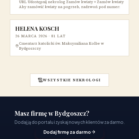
URL Udostępnij nekrolog Zamów kwiaty × Zamów kwiaty
Aby zamówić kwiaty na pogrzeb, zadzwoń pod numer:
HELENA KOSCH
26 MARCA 2026
· 81 LAT
Cmentarz katolicki św. Maksymiliana Kolbe w
Bydgoszczy
WSZYSTKIE NEKROLOGI
Masz firmę w Bydgoszcz?
Dodaj ją do portalu i zyskaj nowych klientów za darmo.
Dodaj firmę za darmo