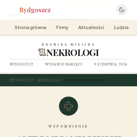
Bydgoszcz
B
Strona główna
Firmy
Aktualności
Ludzie
KRONIKA MIEJSKA
NEKROLOGI
BYDGOSZCZ
WYDANIE PAMIĘCI
9 SIERPNIA 2026
BYDGOSZCZ
NEKROLOGI
ANTONI JANKOWSKI
WSPOMNIENIE