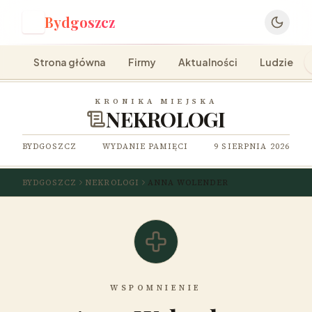
Bydgoszcz
B
Strona główna
Firmy
Aktualności
Ludzie
KRONIKA MIEJSKA
NEKROLOGI
BYDGOSZCZ
WYDANIE PAMIĘCI
9 SIERPNIA 2026
BYDGOSZCZ
NEKROLOGI
ANNA WOLENDER
WSPOMNIENIE