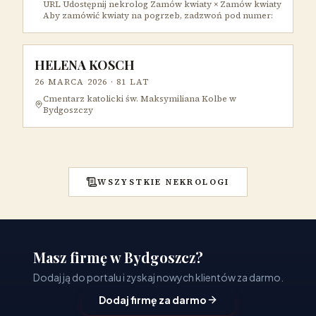
URL Udostępnij nekrolog Zamów kwiaty × Zamów kwiaty
Aby zamówić kwiaty na pogrzeb, zadzwoń pod numer:
HELENA KOSCH
26 MARCA 2026
· 81 LAT
Cmentarz katolicki św. Maksymiliana Kolbe w
Bydgoszczy
WSZYSTKIE NEKROLOGI
Masz firmę w Bydgoszcz?
Dodaj ją do portalu i zyskaj nowych klientów za darmo.
Dodaj firmę za darmo