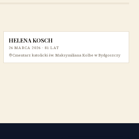
HELENA KOSCH
26 MARCA 2026
· 81 LAT
Cmentarz katolicki św. Maksymiliana Kolbe w Bydgoszczy