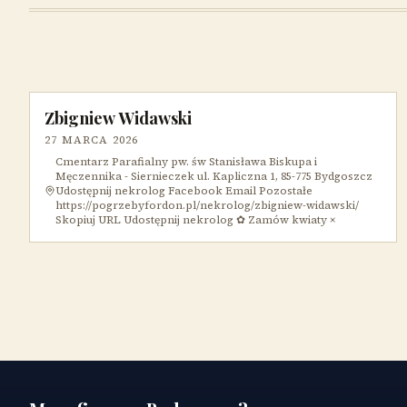
Zbigniew Widawski
27 MARCA 2026
Cmentarz Parafialny pw. św Stanisława Biskupa i
Męczennika - Siernieczek ul. Kapliczna 1, 85-775 Bydgoszcz
Udostępnij nekrolog Facebook Email Pozostałe
https://pogrzebyfordon.pl/nekrolog/zbigniew-widawski/
Skopiuj URL Udostępnij nekrolog ✿ Zamów kwiaty ×