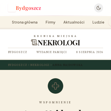
Bydgoszcz
B
Strona główna
Firmy
Aktualności
Ludzie
KRONIKA MIEJSKA
NEKROLOGI
BYDGOSZCZ
WYDANIE PAMIĘCI
8 SIERPNIA 2026
BYDGOSZCZ
NEKROLOGI
ANNA NAJDOWSKA
WSPOMNIENIE