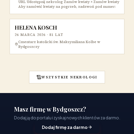
URL Udostępnij nekrolog Zamów kwiaty × Zamów kwiaty
Aby zamówić kwiaty na pogrzeb, zadzwoń pod numer:
HELENA KOSCH
26 MARCA 2026
· 81 LAT
Cmentarz katolicki św. Maksymiliana Kolbe w
Bydgoszczy
WSZYSTKIE NEKROLOGI
Masz firmę w Bydgoszcz?
Dodaj ją do portalu i zyskaj nowych klientów za darmo.
Dodaj firmę za darmo