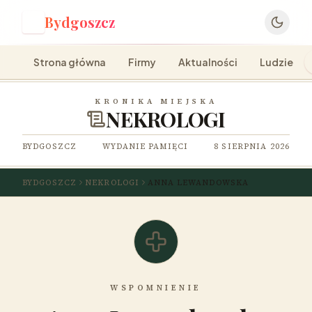
Bydgoszcz
B
Strona główna
Firmy
Aktualności
Ludzie
KRONIKA MIEJSKA
NEKROLOGI
BYDGOSZCZ
WYDANIE PAMIĘCI
8 SIERPNIA 2026
BYDGOSZCZ
NEKROLOGI
ANNA LEWANDOWSKA
WSPOMNIENIE