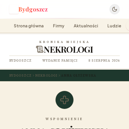
Bydgoszcz
B
Strona główna
Firmy
Aktualności
Ludzie
KRONIKA MIEJSKA
NEKROLOGI
BYDGOSZCZ
WYDANIE PAMIĘCI
8 SIERPNIA 2026
BYDGOSZCZ
NEKROLOGI
ANNA GŁYŻEWSKA
WSPOMNIENIE