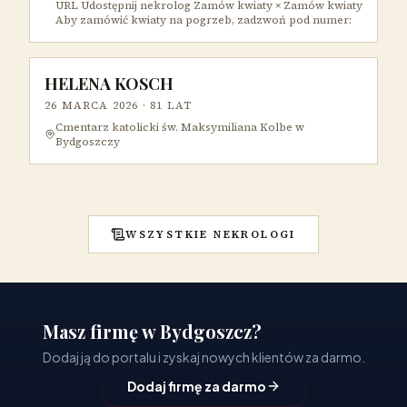
URL Udostępnij nekrolog Zamów kwiaty × Zamów kwiaty
Aby zamówić kwiaty na pogrzeb, zadzwoń pod numer:
HELENA KOSCH
26 MARCA 2026
· 81 LAT
Cmentarz katolicki św. Maksymiliana Kolbe w
Bydgoszczy
WSZYSTKIE NEKROLOGI
Masz firmę w Bydgoszcz?
Dodaj ją do portalu i zyskaj nowych klientów za darmo.
Dodaj firmę za darmo