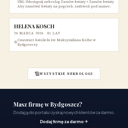
URL Udostępnij nekrolog Zamów kwiaty × Zamów kwiaty
Aby zamówić kwiaty na pogrzeb, zadzwoń pod numer:
HELENA KOSCH
26 MARCA 2026
· 81 LAT
Cmentarz katolicki św. Maksymiliana Kolbe w
Bydgoszczy
WSZYSTKIE NEKROLOGI
Masz firmę w Bydgoszcz?
Dodaj ją do portalu i zyskaj nowych klientów za darmo.
Dodaj firmę za darmo