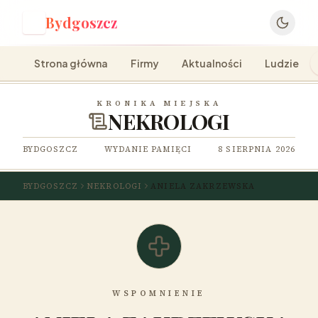
Bydgoszcz
B
Strona główna
Firmy
Aktualności
Ludzie
KRONIKA MIEJSKA
NEKROLOGI
BYDGOSZCZ
WYDANIE PAMIĘCI
8 SIERPNIA 2026
BYDGOSZCZ
NEKROLOGI
ANIELA ZAKRZEWSKA
WSPOMNIENIE