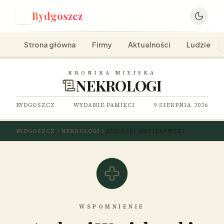
Bydgoszcz
B
Strona główna
Firmy
Aktualności
Ludzie
KRONIKA MIEJSKA
NEKROLOGI
BYDGOSZCZ
WYDANIE PAMIĘCI
9 SIERPNIA 2026
BYDGOSZCZ
NEKROLOGI
ANDRZEJ WASIELEWSKI
WSPOMNIENIE