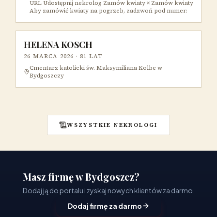
URL Udostępnij nekrolog Zamów kwiaty × Zamów kwiaty
Aby zamówić kwiaty na pogrzeb, zadzwoń pod numer:
HELENA KOSCH
26 MARCA 2026
· 81 LAT
Cmentarz katolicki św. Maksymiliana Kolbe w
Bydgoszczy
WSZYSTKIE NEKROLOGI
Masz firmę w Bydgoszcz?
Dodaj ją do portalu i zyskaj nowych klientów za darmo.
Dodaj firmę za darmo