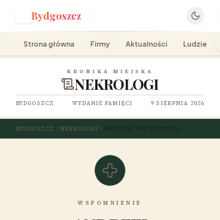
Bydgoszcz
B
Strona główna
Firmy
Aktualności
Ludzie
KRONIKA MIEJSKA
NEKROLOGI
BYDGOSZCZ
WYDANIE PAMIĘCI
9 SIERPNIA 2026
BYDGOSZCZ
NEKROLOGI
ANDRZEJ PRZENIEWSKI
WSPOMNIENIE