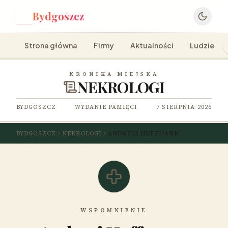
Bydgoszcz
B
Strona główna
Firmy
Aktualności
Ludzie
KRONIKA MIEJSKA
NEKROLOGI
BYDGOSZCZ
WYDANIE PAMIĘCI
7 SIERPNIA 2026
BYDGOSZCZ
NEKROLOGI
ANDRZEJ HOFFMANN
WSPOMNIENIE