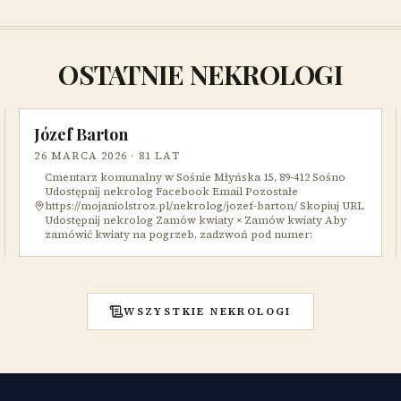
OSTATNIE NEKROLOGI
Józef Barton
26 MARCA 2026
· 81 LAT
Cmentarz komunalny w Sośnie Młyńska 15, 89-412 Sośno
Udostępnij nekrolog Facebook Email Pozostałe
https://mojaniolstroz.pl/nekrolog/jozef-barton/ Skopiuj URL
Udostępnij nekrolog Zamów kwiaty × Zamów kwiaty Aby
zamówić kwiaty na pogrzeb, zadzwoń pod numer:
WSZYSTKIE NEKROLOGI