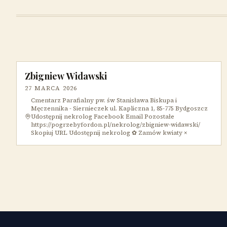
Zbigniew Widawski
27 MARCA 2026
Cmentarz Parafialny pw. św Stanisława Biskupa i
Męczennika - Siernieczek ul. Kapliczna 1, 85-775 Bydgoszcz
Udostępnij nekrolog Facebook Email Pozostałe
https://pogrzebyfordon.pl/nekrolog/zbigniew-widawski/
Skopiuj URL Udostępnij nekrolog ✿ Zamów kwiaty ×